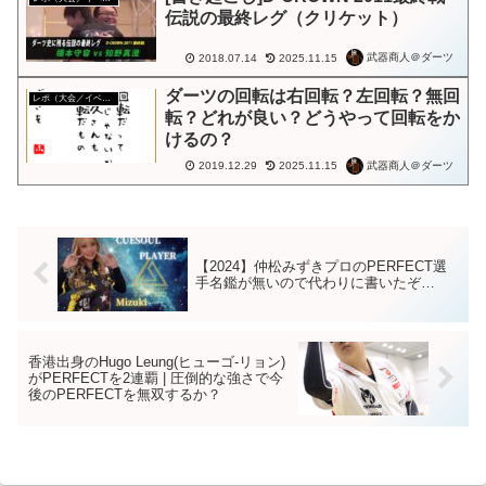
伝説の最終レグ（クリケット）
武器商人＠ダーツ
2018.07.14
2025.11.15
ダーツの回転は右回転？左回転？無回
レポ（大会／イベント／配信など）
転？どれが良い？どうやって回転をか
けるの？
武器商人＠ダーツ
2019.12.29
2025.11.15
【2024】仲松みずきプロのPERFECT選
手名鑑が無いので代わりに書いたぞ…
香港出身のHugo Leung(ヒューゴ-リョン)
がPERFECTを2連覇 | 圧倒的な強さで今
後のPERFECTを無双するか？