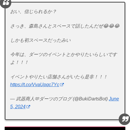
おい、信じられるか？
さっき、森島さんとスペースで話したんだぜ😂😂😂
しかも初スペースだったみい
今年は、ダーツのイベントとかやりたいらしいです
よ！！！
イベントやりたい店舗さんがいたら是非！！！
https://t.co/VvaUpqc7Yc
— 武器商人🫶ダーツのブログ (@BukiDartsBot)
June
5, 2024