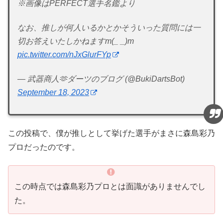
※画像はPERFECT選手名鑑より
なお、推しが何人いるかとかそういった質問には一
切お答えいたしかねますm(_ _)m
pic.twitter.com/nJxGlurFYp
— 武器商人🫶ダーツのブログ (@BukiDartsBot)
September 18, 2023
この投稿で、僕が推しとして挙げた選手がまさに森島彩乃
プロだったのです。
この時点では森島彩乃プロとは面識がありませんでし
た。