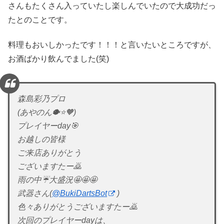
さんもたくさん入っていたし楽しんでいたので大成功だっ
たとのことです。
料理もおいしかったです！！！と言いたいところですが、
お酒ばかり飲んでました(笑)
森島彩乃プロ
(あやのん🐡⭐️🧡)
プレイヤーday🎯
お越しの皆様
ご来店ありがとう
ございますたー🙇
雨の中☔️大盛況🤩🤩🤩
武器さん(
@BukiDartsBot
)
色々ありがとうございますたー🙇
次回のプレイヤーdayは、