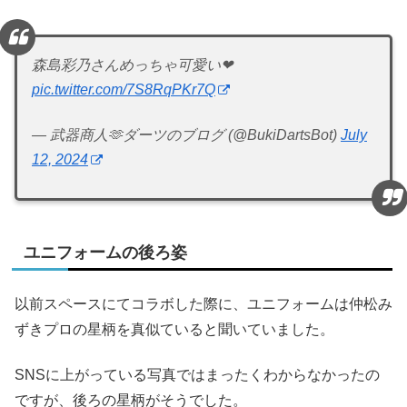
森島彩乃さんめっちゃ可愛い❤
pic.twitter.com/7S8RqPKr7Q
— 武器商人🫶ダーツのブログ (@BukiDartsBot)
July
12, 2024
ユニフォームの後ろ姿
以前スペースにてコラボした際に、ユニフォームは仲松み
ずきプロの星柄を真似ていると聞いていました。
SNSに上がっている写真ではまったくわからなかったの
ですが、後ろの星柄がそうでした。