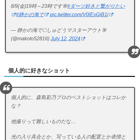
8/9(金)19時～23時です🎯
#ダーツ好きと繋がりたい
#静かの海で
pic.twitter.com/V0lEsGjB1j
— 静かの海で🌕しゅどうマスターアウト🎯
(@makoto52816)
July 12, 2024
個人的に好きなショット
個人的に、森島彩乃プロのベストショットはコレか
な？
他撮りって難しいものだな…
光の入り具合とか、写っている人の配置とか表情と