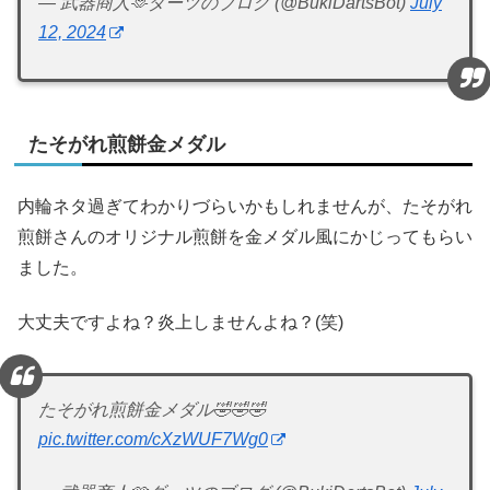
— 武器商人🫶ダーツのブログ (@BukiDartsBot)
July
12, 2024
たそがれ煎餅金メダル
内輪ネタ過ぎてわかりづらいかもしれませんが、たそがれ
煎餅さんのオリジナル煎餅を金メダル風にかじってもらい
ました。
大丈夫ですよね？炎上しませんよね？(笑)
たそがれ煎餅金メダル🤣🤣🤣
pic.twitter.com/cXzWUF7Wg0