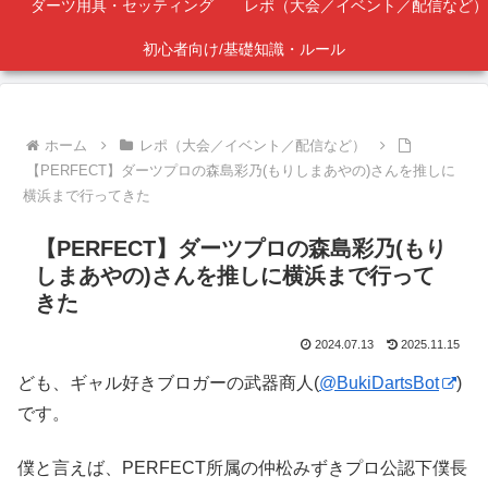
ダーツ用具・セッティング
レポ（大会／イベント／配信など）
初心者向け/基礎知識・ルール
ホーム
レポ（大会／イベント／配信など）
【PERFECT】ダーツプロの森島彩乃(もりしまあやの)さんを推しに
横浜まで行ってきた
【PERFECT】ダーツプロの森島彩乃(もり
しまあやの)さんを推しに横浜まで行って
きた
2024.07.13
2025.11.15
ども、ギャル好きブロガーの武器商人(
@BukiDartsBot
)
です。
僕と言えば、PERFECT所属の仲松みずきプロ公認下僕長