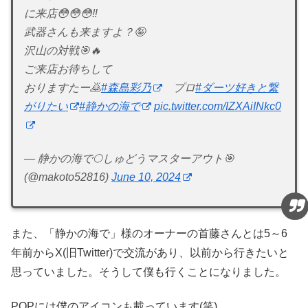
に来店😳😳😳‼️
武器さんも来ますよ？🤪
沢山の対戦🎯🔥
ご来店お待ちして
おりますたー🙇
#森島彩乃
プロ
#ダーツ好きと繋
がりたい
#静かの海で
pic.twitter.com/IZXAiINkc0
— 静かの海で🌕しゅどうマスターアウト🎯
(@makoto52816)
June 10, 2024
また、「静かの海で」様のオーナーの首藤さんとは5～6
年前からX(旧Twitter)で交流があり、以前から行きたいと
思っていました。そうして僕も行くことになりました。
POPには僕のアイコンも載っています(笑)