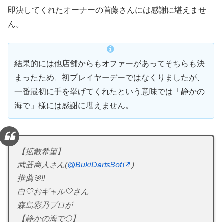
即決してくれたオーナーの首藤さんには感謝に堪えませ
ん。
結果的には他店舗からもオファーがあってそちらも決
まったため、初プレイヤーデーではなくりましたが、
一番最初に手を挙げてくれたという意味では「静かの
海で」様には感謝に堪えません。
【拡散希望】
武器商人さん(
@BukiDartsBot
)
推薦🎯‼️
白🤍おギャル🤍さん
森島彩乃プロが
【静かの海で🌕】