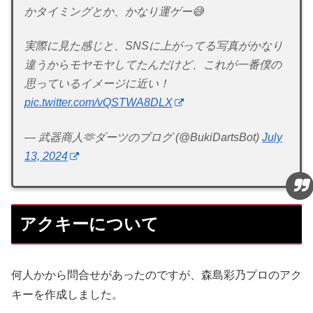
かタイミングとか、かなり運ゲー😅
実際に見た感じと、SNSに上がってる写真がかなり
違うからモヤモヤしてたんだけど、これが一番僕の
思っているイメージに近い！
pic.twitter.com/vQSTWA8DLX
— 武器商人🫶ダーツのブログ (@BukiDartsBot)
July
13, 2024
アクキーについて
何人かから問合せがあったのですが、森島彩乃プロのアク
キーを作成しました。