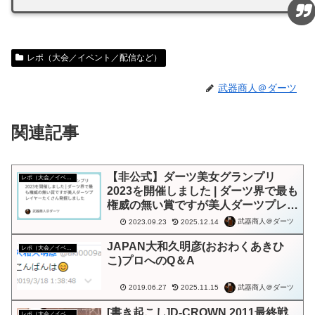
レポ（大会／イベント／配信など）
武器商人＠ダーツ
関連記事
【非公式】ダーツ美女グランプリ
レポ（大会／イベント／配信など）
2023を開催しました | ダーツ界で最も
権威の無い賞ですが美人ダーツプレイ
ヤーたくさん発掘しました
武器商人＠ダーツ
2023.09.23
2025.12.14
JAPAN大和久明彦(おおわくあきひ
レポ（大会／イベント／配信など）
こ)プロへのQ＆A
武器商人＠ダーツ
2019.06.27
2025.11.15
[書き起こし]D-CROWN 2011最終戦
レポ（大会／イベント／配信など）