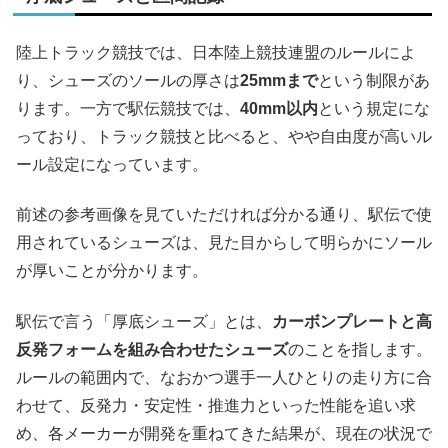
陸上トラック競技では、
日本陸上競技連盟
のルールによ
り、シューズのソールの厚さは
25mmまで
という制限があ
ります。一方で駅伝競技では、
40mm以内
という規定にな
っており、トラック競技と比べると、やや自由度が高いル
ール設定になっています。
前述の参考画像を見ていただければ分かる通り、駅伝で使
用されているシューズは、見た目からして明らかにソール
が厚いことが分かります。
駅伝で言う「厚底シューズ」とは、
カーボンプレートと高
反発フォームを組み合わせたシューズ
のことを指します。
ルールの範囲内で、なおかつ選手一人ひとりの走り方に合
わせて、反発力・安定性・推進力といった性能を追い求
め、各メーカーが開発を重ねてきた結果が、現在の状況で