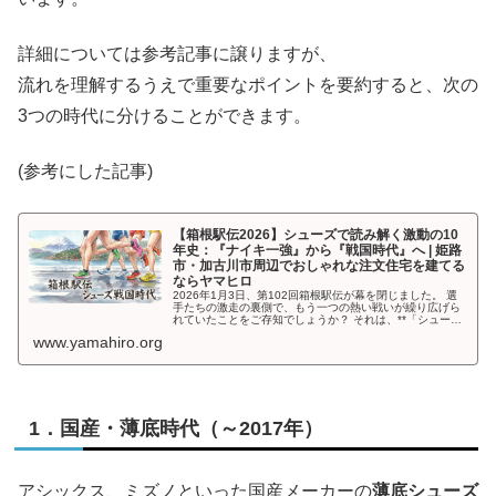
詳細については参考記事に譲りますが、
流れを理解するうえで重要なポイントを要約すると、次の
3つの時代に分けることができます。
(参考にした記事)
【箱根駅伝2026】シューズで読み解く激動の10
年史：『ナイキ一強』から『戦国時代』へ | 姫路
市・加古川市周辺でおしゃれな注文住宅を建てる
ならヤマヒロ
2026年1月3日、第102回箱根駅伝が幕を閉じました。 選
手たちの激走の裏側で、もう一つの熱い戦いが繰り広げら
れていたことをご存知でしょうか？ それは、**「シューズ
戦争」**です。 かつて「薄底」が常識だった時代から、
www.yamahiro.org
「ピンクの厚底」が
1．国産・薄底時代（～2017年）
アシックス、ミズノといった国産メーカーの
薄底シューズ