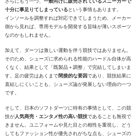
さらにもう一つ、
一般向けに販売されているスニーカーで
十分に事足りてしまっている
という事情もあります。
インソールを調整すれば対応できてしまうため、メーカー
側から見れば、専用モデルを開発する旨味が薄いスポーツ
なのかもしれません。
加えて、ダーツは激しい運動を伴う競技ではありません。
そのため、シューズに求められる性能のハードル自体が高
くなく、結果として「既製品＋調整」で完結してしまいま
す。足の疲労はあくまで
間接的な要因
であり、競技結果に
直結しにくいことも、シューズ論が発展しない理由の一つ
です。
そして、日本のソフトダーツに特有の事情として、この競
技が
人気商売・エンタメ性の高い競技
であることも無視で
きません。ユニフォームや見た目との相性を重視し、どう
してもファッション性が優先されがちな点も、シューズの